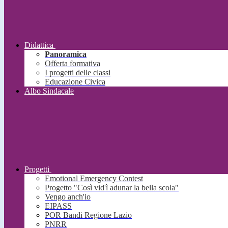
Didattica
Panoramica
Offerta formativa
I progetti delle classi
Educazione Civica
Albo Sindacale
Progetti
Emotional Emergency Contest
Progetto "Così vid'ì adunar la bella scola"
Vengo anch'io
EIPASS
POR Bandi Regione Lazio
PNRR