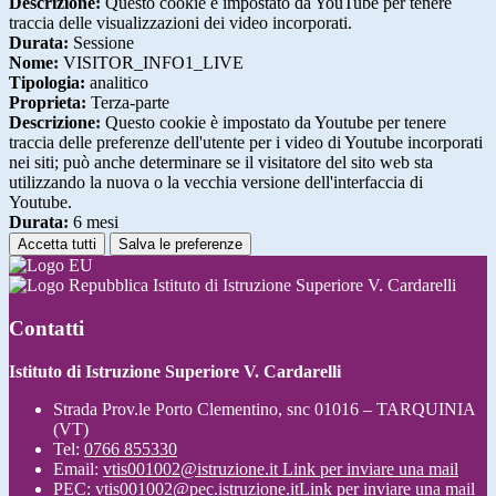
Descrizione:
Questo cookie è impostato da YouTube per tenere
traccia delle visualizzazioni dei video incorporati.
Durata:
Sessione
Nome:
VISITOR_INFO1_LIVE
Tipologia:
analitico
Proprieta:
Terza-parte
Descrizione:
Questo cookie è impostato da Youtube per tenere
traccia delle preferenze dell'utente per i video di Youtube incorporati
nei siti; può anche determinare se il visitatore del sito web sta
utilizzando la nuova o la vecchia versione dell'interfaccia di
Youtube.
Durata:
6 mesi
Accetta tutti
Salva le preferenze
Istituto di Istruzione Superiore V. Cardarelli
Contatti
Istituto di Istruzione Superiore V. Cardarelli
Strada Prov.le Porto Clementino, snc 01016 – TARQUINIA
(VT)
Tel:
0766 855330
Email:
vtis001002@istruzione.it
Link per inviare una mail
PEC:
vtis001002@pec.istruzione.it
Link per inviare una mail