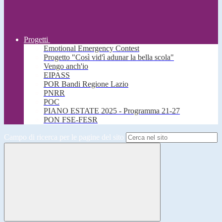
Progetti
Emotional Emergency Contest
Progetto "Così vid'ì adunar la bella scola"
Vengo anch'io
EIPASS
POR Bandi Regione Lazio
PNRR
POC
PIANO ESTATE 2025 - Programma 21-27
PON FSE-FESR
Campo di ricerca per le pagine del sito