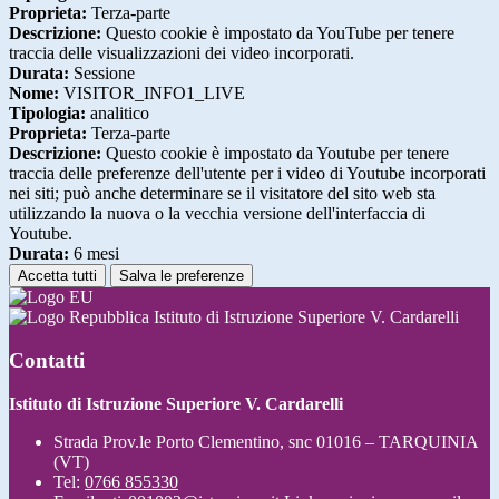
Proprieta:
Terza-parte
Descrizione:
Questo cookie è impostato da YouTube per tenere
traccia delle visualizzazioni dei video incorporati.
Durata:
Sessione
Nome:
VISITOR_INFO1_LIVE
Tipologia:
analitico
Proprieta:
Terza-parte
Descrizione:
Questo cookie è impostato da Youtube per tenere
traccia delle preferenze dell'utente per i video di Youtube incorporati
nei siti; può anche determinare se il visitatore del sito web sta
utilizzando la nuova o la vecchia versione dell'interfaccia di
Youtube.
Durata:
6 mesi
Accetta tutti
Salva le preferenze
Istituto di Istruzione Superiore V. Cardarelli
Contatti
Istituto di Istruzione Superiore V. Cardarelli
Strada Prov.le Porto Clementino, snc 01016 – TARQUINIA
(VT)
Tel:
0766 855330