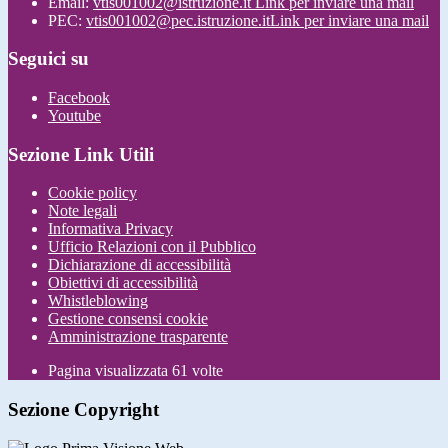
Email:
vtis001002@istruzione.it
Link per inviare una mail
PEC:
vtis001002@pec.istruzione.it
Link per inviare una mail
Seguici su
Facebook
Youtube
Sezione Link Utili
Cookie policy
Note legali
Informativa Privacy
Ufficio Relazioni con il Pubblico
Dichiarazione di accessibilità
Obiettivi di accessibilità
Whistleblowing
Gestione consensi cookie
Amministrazione trasparente
Pagina visualizzata
61
volte
Sezione Copyright