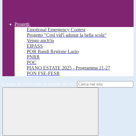
Progetti
Emotional Emergency Contest
Progetto "Così vid'ì adunar la bella scola"
Vengo anch'io
EIPASS
POR Bandi Regione Lazio
PNRR
POC
PIANO ESTATE 2025 - Programma 21-27
PON FSE-FESR
Campo di ricerca per le pagine del sito