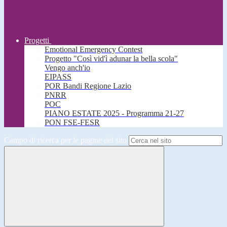
Progetti
Emotional Emergency Contest
Progetto "Così vid'ì adunar la bella scola"
Vengo anch'io
EIPASS
POR Bandi Regione Lazio
PNRR
POC
PIANO ESTATE 2025 - Programma 21-27
PON FSE-FESR
Campo di ricerca per le pagine del sito