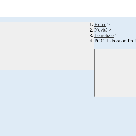
Home
>
Novità
>
Le notizie
>
POC_Laboratori Profe