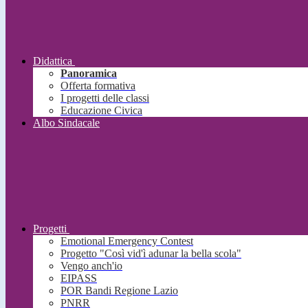
Didattica
Panoramica
Offerta formativa
I progetti delle classi
Educazione Civica
Albo Sindacale
Progetti
Emotional Emergency Contest
Progetto "Così vid'ì adunar la bella scola"
Vengo anch'io
EIPASS
POR Bandi Regione Lazio
PNRR