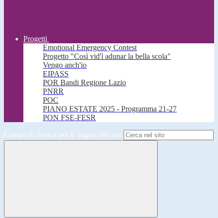
Progetti
Emotional Emergency Contest
Progetto "Così vid'ì adunar la bella scola"
Vengo anch'io
EIPASS
POR Bandi Regione Lazio
PNRR
POC
PIANO ESTATE 2025 - Programma 21-27
PON FSE-FESR
Campo di ricerca per le pagine del sito