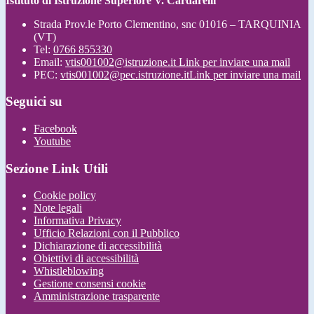
Istituto di Istruzione Superiore V. Cardarelli
Strada Prov.le Porto Clementino, snc 01016 – TARQUINIA
(VT)
Tel:
0766 855330
Email:
vtis001002@istruzione.it
Link per inviare una mail
PEC:
vtis001002@pec.istruzione.it
Link per inviare una mail
Seguici su
Facebook
Youtube
Sezione Link Utili
Cookie policy
Note legali
Informativa Privacy
Ufficio Relazioni con il Pubblico
Dichiarazione di accessibilità
Obiettivi di accessibilità
Whistleblowing
Gestione consensi cookie
Amministrazione trasparente