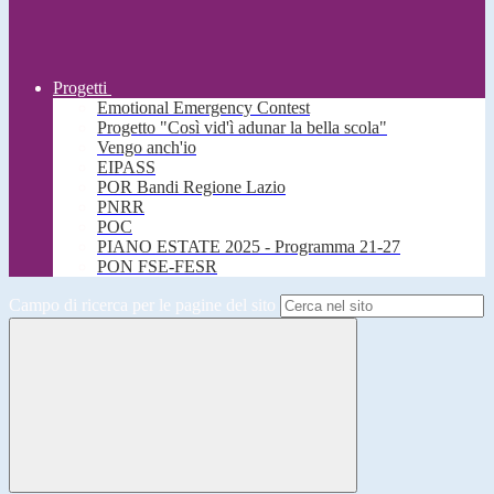
Progetti
Emotional Emergency Contest
Progetto "Così vid'ì adunar la bella scola"
Vengo anch'io
EIPASS
POR Bandi Regione Lazio
PNRR
POC
PIANO ESTATE 2025 - Programma 21-27
PON FSE-FESR
Campo di ricerca per le pagine del sito