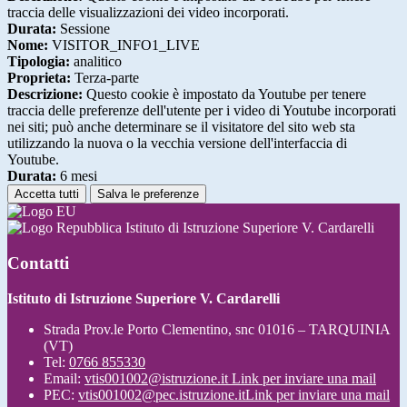
traccia delle visualizzazioni dei video incorporati.
Durata:
Sessione
Nome:
VISITOR_INFO1_LIVE
Tipologia:
analitico
Proprieta:
Terza-parte
Descrizione:
Questo cookie è impostato da Youtube per tenere
traccia delle preferenze dell'utente per i video di Youtube incorporati
nei siti; può anche determinare se il visitatore del sito web sta
utilizzando la nuova o la vecchia versione dell'interfaccia di
Youtube.
Durata:
6 mesi
Accetta tutti
Salva le preferenze
Istituto di Istruzione Superiore V. Cardarelli
Contatti
Istituto di Istruzione Superiore V. Cardarelli
Strada Prov.le Porto Clementino, snc 01016 – TARQUINIA
(VT)
Tel:
0766 855330
Email:
vtis001002@istruzione.it
Link per inviare una mail
PEC:
vtis001002@pec.istruzione.it
Link per inviare una mail