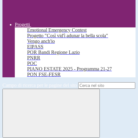
Progetti
Emotional Emergency Contest
Progetto "Così vid'ì adunar la bella scola"
Vengo anch'io
EIPASS
POR Bandi Regione Lazio
PNRR
POC
PIANO ESTATE 2025 - Programma 21-27
PON FSE-FESR
Campo di ricerca per le pagine del sito