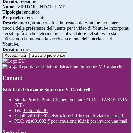
Durata:
Sessione
Nome:
VISITOR_INFO1_LIVE
Tipologia:
analitico
Proprieta:
Terza-parte
Descrizione:
Questo cookie è impostato da Youtube per tenere
traccia delle preferenze dell'utente per i video di Youtube incorporati
nei siti; può anche determinare se il visitatore del sito web sta
utilizzando la nuova o la vecchia versione dell'interfaccia di
Youtube.
Durata:
6 mesi
Accetta tutti
Salva le preferenze
Istituto di Istruzione Superiore V. Cardarelli
Contatti
Istituto di Istruzione Superiore V. Cardarelli
Strada Prov.le Porto Clementino, snc 01016 – TARQUINIA
(VT)
Tel:
0766 855330
Email:
vtis001002@istruzione.it
Link per inviare una mail
PEC:
vtis001002@pec.istruzione.it
Link per inviare una mail
Seguici su