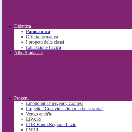
Didattica
Panoramica
Offerta formativa
I progetti delle classi
Educazione Civica
Albo Sindacale
Progetti
Emotional Emergency Contest
Progetto "Così vid'ì adunar la bella scola"
Vengo anch'io
EIPASS
POR Bandi Regione Lazio
PNRR