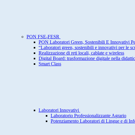
PON FSE-FESR
PON Laboratori Green, Sostenibili E Innovativi P
“Laboratori green, sostenibili e innovativi per le s
Realizzazione di reti locali, cablate e wireless
Digital Board: trasformazione digitale nella didatti
Smart Class
Laboratori Innovativi
Laboratorio Professionalizzante Agrario
Potenziamento Laboratori di Lingue e di Inf