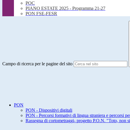
POC
PIANO ESTATE 2025 - Programma 21-27
PON FSE-FESR
Campo di ricerca per le pagine del sito
PON
PON - Dispositivi digitali
PON - Percorsi formativi di lingua straniera e percorsi pe
Rassegna di cortometraggi- progetto P.O.N. "Toto, non s