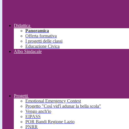
Didattica
Panoramica
Offerta formativa
I progetti delle classi
Educazione Civica
Albo Sindacale
Progetti
Emotional Emergency Contest
Progetto "Così vid'ì adunar la bella scola"
Vengo anch'io
EIPASS
POR Bandi Regione Lazio
PNRR