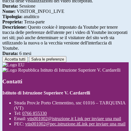
traccia delle visualizzazioni dei video incorporati.
Durata:
Sessione
Nome:
VISITOR_INFO1_LIVE
Tipologia:
analitico
Proprieta:
Terza-parte
Descrizione:
Questo cookie è impostato da Youtube per tenere
traccia delle preferenze dell'utente per i video di Youtube incorporati
nei siti; può anche determinare se il visitatore del sito web sta
utilizzando la nuova o la vecchia versione dell'interfaccia di
Youtube.
Durata:
6 mesi
Accetta tutti
Salva le preferenze
Istituto di Istruzione Superiore V. Cardarelli
Contatti
Istituto di Istruzione Superiore V. Cardarelli
Strada Prov.le Porto Clementino, snc 01016 – TARQUINIA
(VT)
Tel:
0766 855330
Email:
vtis001002@istruzione.it
Link per inviare una mail
PEC:
vtis001002@pec.istruzione.it
Link per inviare una mail