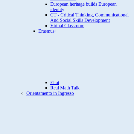
European heritage builds European
identity
CT - Critical Thinking, Communicational
And Social Skills Development
Virtual Classroom
Erasmus+
Eliot
Real Math Talk
Orientamento in Ingresso