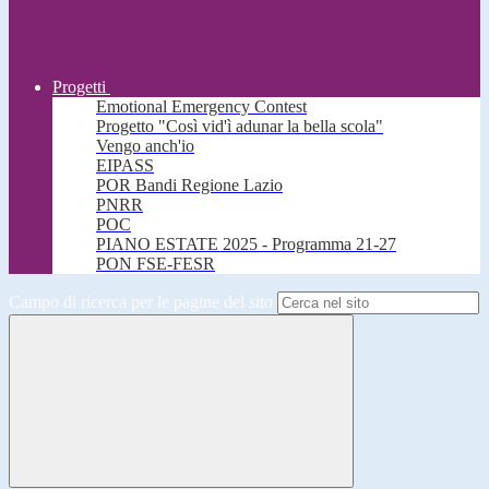
Progetti
Emotional Emergency Contest
Progetto "Così vid'ì adunar la bella scola"
Vengo anch'io
EIPASS
POR Bandi Regione Lazio
PNRR
POC
PIANO ESTATE 2025 - Programma 21-27
PON FSE-FESR
Campo di ricerca per le pagine del sito