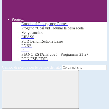
Progetti
Emotional Emergency Contest
Progetto "Così vid'ì adunar la bella scola"
Vengo anch'io
EIPASS
POR Bandi Regione Lazio
PNRR
POC
PIANO ESTATE 2025 - Programma 21-27
PON FSE-FESR
Campo di ricerca per le pagine del sito