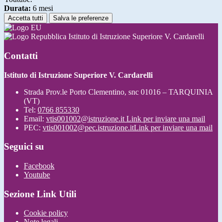
Durata:
6 mesi
Accetta tutti
Salva le preferenze
Istituto di Istruzione Superiore V. Cardarelli
Contatti
Istituto di Istruzione Superiore V. Cardarelli
Strada Prov.le Porto Clementino, snc 01016 – TARQUINIA
(VT)
Tel:
0766 855330
Email:
vtis001002@istruzione.it
Link per inviare una mail
PEC:
vtis001002@pec.istruzione.it
Link per inviare una mail
Seguici su
Facebook
Youtube
Sezione Link Utili
Cookie policy
Note legali