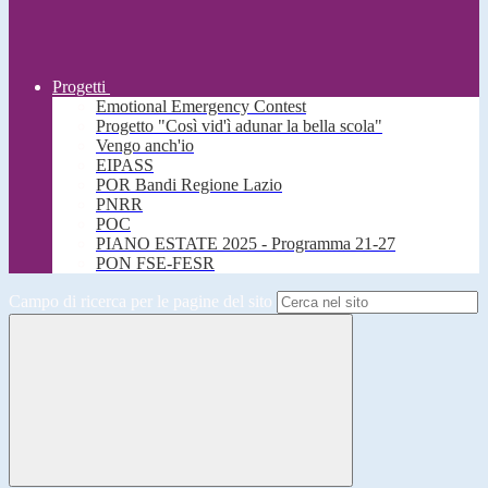
Progetti
Emotional Emergency Contest
Progetto "Così vid'ì adunar la bella scola"
Vengo anch'io
EIPASS
POR Bandi Regione Lazio
PNRR
POC
PIANO ESTATE 2025 - Programma 21-27
PON FSE-FESR
Campo di ricerca per le pagine del sito