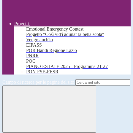
Progetti
Emotional Emergency Contest
Progetto "Così vid'ì adunar la bella scola"
Vengo anch'io
EIPASS
POR Bandi Regione Lazio
PNRR
POC
PIANO ESTATE 2025 - Programma 21-27
PON FSE-FESR
Campo di ricerca per le pagine del sito