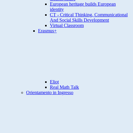
European heritage builds European
identity
CT - Critical Thinking, Communicational
And Social Skills Development
Virtual Classroom
Erasmus+
Eliot
Real Math Talk
Orientamento in Ingresso