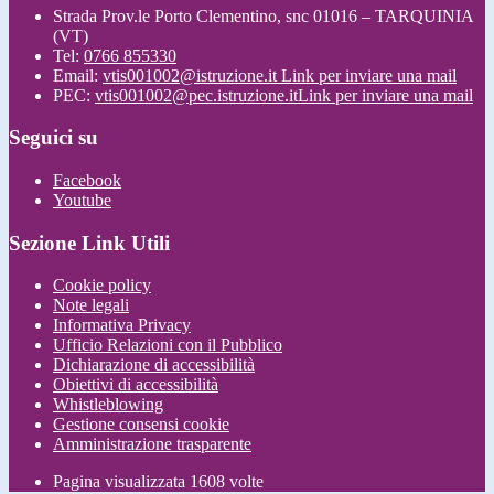
Strada Prov.le Porto Clementino, snc 01016 – TARQUINIA
(VT)
Tel:
0766 855330
Email:
vtis001002@istruzione.it
Link per inviare una mail
PEC:
vtis001002@pec.istruzione.it
Link per inviare una mail
Seguici su
Facebook
Youtube
Sezione Link Utili
Cookie policy
Note legali
Informativa Privacy
Ufficio Relazioni con il Pubblico
Dichiarazione di accessibilità
Obiettivi di accessibilità
Whistleblowing
Gestione consensi cookie
Amministrazione trasparente
Pagina visualizzata
1608
volte