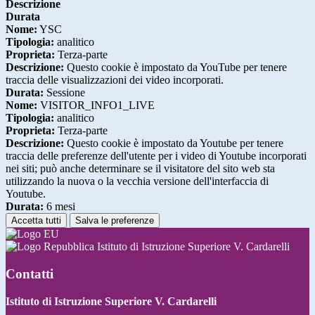
Descrizione
Durata
Nome:
YSC
Tipologia:
analitico
Proprieta:
Terza-parte
Descrizione:
Questo cookie è impostato da YouTube per tenere
traccia delle visualizzazioni dei video incorporati.
Durata:
Sessione
Nome:
VISITOR_INFO1_LIVE
Tipologia:
analitico
Proprieta:
Terza-parte
Descrizione:
Questo cookie è impostato da Youtube per tenere
traccia delle preferenze dell'utente per i video di Youtube incorporati
nei siti; può anche determinare se il visitatore del sito web sta
utilizzando la nuova o la vecchia versione dell'interfaccia di
Youtube.
Durata:
6 mesi
Accetta tutti
Salva le preferenze
Istituto di Istruzione Superiore V. Cardarelli
Contatti
Istituto di Istruzione Superiore V. Cardarelli