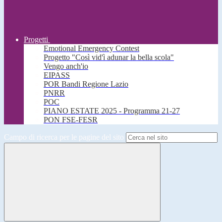
Progetti
Emotional Emergency Contest
Progetto "Così vid'ì adunar la bella scola"
Vengo anch'io
EIPASS
POR Bandi Regione Lazio
PNRR
POC
PIANO ESTATE 2025 - Programma 21-27
PON FSE-FESR
Campo di ricerca per le pagine del sito