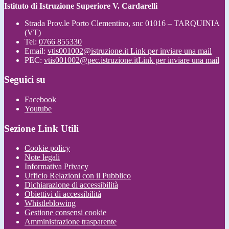
Istituto di Istruzione Superiore V. Cardarelli
Strada Prov.le Porto Clementino, snc 01016 – TARQUINIA
(VT)
Tel:
0766 855330
Email:
vtis001002@istruzione.it
Link per inviare una mail
PEC:
vtis001002@pec.istruzione.it
Link per inviare una mail
Seguici su
Facebook
Youtube
Sezione Link Utili
Cookie policy
Note legali
Informativa Privacy
Ufficio Relazioni con il Pubblico
Dichiarazione di accessibilità
Obiettivi di accessibilità
Whistleblowing
Gestione consensi cookie
Amministrazione trasparente