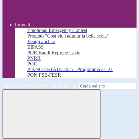
Progetti
Emotional Emergency Contest
Progetto "Così vid'ì adunar la bella scola"
Vengo anch'io
EIPASS
POR Bandi Regione Lazio
PNRR
POC
PIANO ESTATE 2025 - Programma 21-27
PON FSE-FESR
Campo di ricerca per le pagine del sito