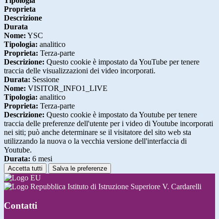
Tipologia
Proprieta
Descrizione
Durata
Nome:
YSC
Tipologia:
analitico
Proprieta:
Terza-parte
Descrizione:
Questo cookie è impostato da YouTube per tenere
traccia delle visualizzazioni dei video incorporati.
Durata:
Sessione
Nome:
VISITOR_INFO1_LIVE
Tipologia:
analitico
Proprieta:
Terza-parte
Descrizione:
Questo cookie è impostato da Youtube per tenere
traccia delle preferenze dell'utente per i video di Youtube incorporati
nei siti; può anche determinare se il visitatore del sito web sta
utilizzando la nuova o la vecchia versione dell'interfaccia di
Youtube.
Durata:
6 mesi
Accetta tutti
Salva le preferenze
Istituto di Istruzione Superiore V. Cardarelli
Contatti