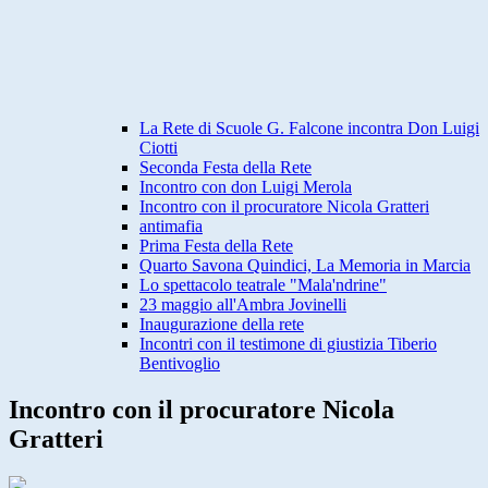
La Rete di Scuole G. Falcone incontra Don Luigi
Ciotti
Seconda Festa della Rete
Incontro con don Luigi Merola
Incontro con il procuratore Nicola Gratteri
antimafia
Prima Festa della Rete
Quarto Savona Quindici, La Memoria in Marcia
Lo spettacolo teatrale "Mala'ndrine"
23 maggio all'Ambra Jovinelli
Inaugurazione della rete
Incontri con il testimone di giustizia Tiberio
Bentivoglio
Incontro con il procuratore Nicola
Gratteri