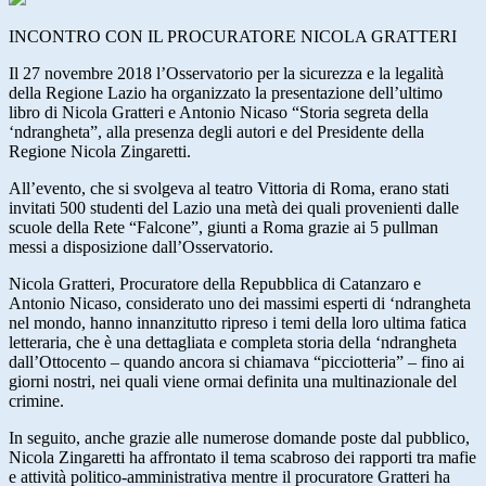
INCONTRO CON IL PROCURATORE NICOLA GRATTERI
Il 27 novembre 2018 l’Osservatorio per la sicurezza e la legalità
della Regione Lazio ha organizzato la presentazione dell’ultimo
libro di Nicola Gratteri e Antonio Nicaso “Storia segreta della
‘ndrangheta”, alla presenza degli autori e del Presidente della
Regione Nicola Zingaretti.
All’evento, che si svolgeva al teatro Vittoria di Roma, erano stati
invitati 500 studenti del Lazio una metà dei quali provenienti dalle
scuole della Rete “Falcone”, giunti a Roma grazie ai 5 pullman
messi a disposizione dall’Osservatorio.
Nicola Gratteri, Procuratore della Repubblica di Catanzaro e
Antonio Nicaso, considerato uno dei massimi esperti di ‘ndrangheta
nel mondo, hanno innanzitutto ripreso i temi della loro ultima fatica
letteraria, che è una dettagliata e completa storia della ‘ndrangheta
dall’Ottocento – quando ancora si chiamava “picciotteria” – fino ai
giorni nostri, nei quali viene ormai definita una multinazionale del
crimine.
In seguito, anche grazie alle numerose domande poste dal pubblico,
Nicola Zingaretti ha affrontato il tema scabroso dei rapporti tra mafie
e attività politico-amministrativa mentre il procuratore Gratteri ha