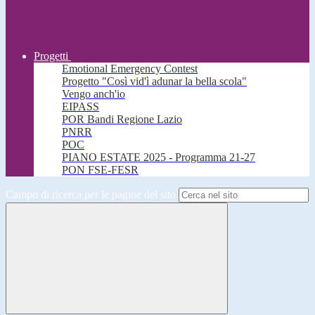
Progetti
Emotional Emergency Contest
Progetto "Così vid'ì adunar la bella scola"
Vengo anch'io
EIPASS
POR Bandi Regione Lazio
PNRR
POC
PIANO ESTATE 2025 - Programma 21-27
PON FSE-FESR
Campo di ricerca per le pagine del sito