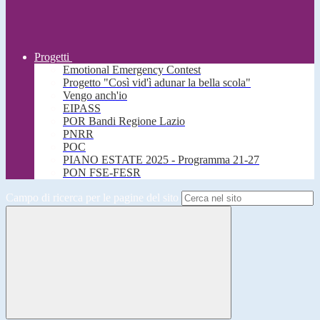
Progetti
Emotional Emergency Contest
Progetto "Così vid'ì adunar la bella scola"
Vengo anch'io
EIPASS
POR Bandi Regione Lazio
PNRR
POC
PIANO ESTATE 2025 - Programma 21-27
PON FSE-FESR
Campo di ricerca per le pagine del sito