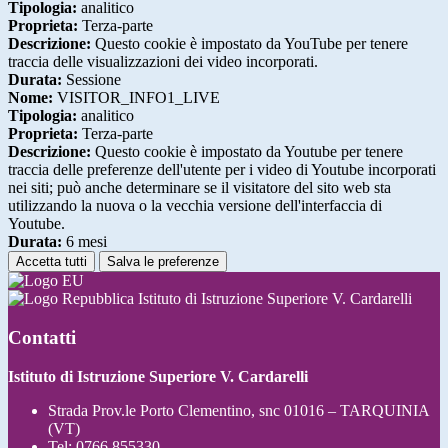
Tipologia:
analitico
Proprieta:
Terza-parte
Descrizione:
Questo cookie è impostato da YouTube per tenere
traccia delle visualizzazioni dei video incorporati.
Durata:
Sessione
Nome:
VISITOR_INFO1_LIVE
Tipologia:
analitico
Proprieta:
Terza-parte
Descrizione:
Questo cookie è impostato da Youtube per tenere
traccia delle preferenze dell'utente per i video di Youtube incorporati
nei siti; può anche determinare se il visitatore del sito web sta
utilizzando la nuova o la vecchia versione dell'interfaccia di
Youtube.
Durata:
6 mesi
Accetta tutti
Salva le preferenze
Istituto di Istruzione Superiore V. Cardarelli
Contatti
Istituto di Istruzione Superiore V. Cardarelli
Strada Prov.le Porto Clementino, snc 01016 – TARQUINIA
(VT)
Tel:
0766 855330