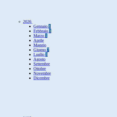
2026
Gennaio
1
Febbraio
1
Marzo
1
Aprile
Maggio
Giugno
7
Luglio
3
Agosto
Settembre
Ottobre
Novembre
Dicembre