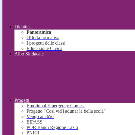
Didattica
Panoramica
Offerta formativa
I progetti delle classi
Educazione Civica
Albo Sindacale
Progetti
Emotional Emergency Contest
Progetto "Così vid'ì adunar la bella scola"
Vengo anch'io
EIPASS
POR Bandi Regione Lazio
PNRR