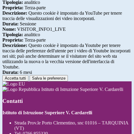
Tipologia:
analitico
Proprieta:
Terza-parte
Descrizione:
Questo cookie è impostato da YouTube per tenere
traccia delle visualizzazioni dei video incorporati.
Durata:
Sessione
Nome:
VISITOR_INFO1_LIVE
Tipologia:
analitico
Proprieta:
Terza-parte
Descrizione:
Questo cookie è impostato da Youtube per tenere
traccia delle preferenze dell'utente per i video di Youtube incorporati
nei siti; può anche determinare se il visitatore del sito web sta
utilizzando la nuova o la vecchia versione dell'interfaccia di
Youtube.
Durata:
6 mesi
Accetta tutti
Salva le preferenze
Istituto di Istruzione Superiore V. Cardarelli
Contatti
Istituto di Istruzione Superiore V. Cardarelli
Strada Prov.le Porto Clementino, snc 01016 – TARQUINIA
(VT)
Tel:
0766 855330