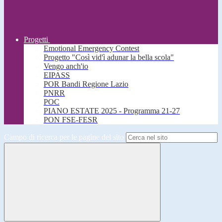
Progetti
Emotional Emergency Contest
Progetto "Così vid'ì adunar la bella scola"
Vengo anch'io
EIPASS
POR Bandi Regione Lazio
PNRR
POC
PIANO ESTATE 2025 - Programma 21-27
PON FSE-FESR
Campo di ricerca per le pagine del sito