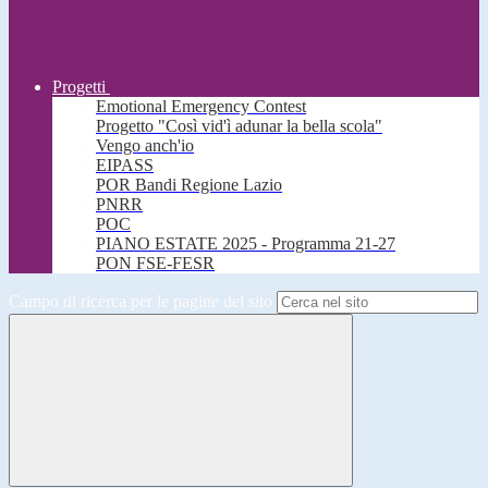
Progetti
Emotional Emergency Contest
Progetto "Così vid'ì adunar la bella scola"
Vengo anch'io
EIPASS
POR Bandi Regione Lazio
PNRR
POC
PIANO ESTATE 2025 - Programma 21-27
PON FSE-FESR
Campo di ricerca per le pagine del sito