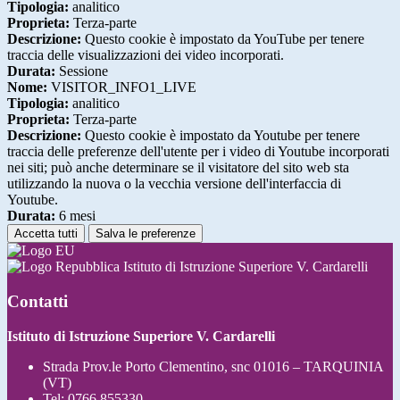
Tipologia:
analitico
Proprieta:
Terza-parte
Descrizione:
Questo cookie è impostato da YouTube per tenere
traccia delle visualizzazioni dei video incorporati.
Durata:
Sessione
Nome:
VISITOR_INFO1_LIVE
Tipologia:
analitico
Proprieta:
Terza-parte
Descrizione:
Questo cookie è impostato da Youtube per tenere
traccia delle preferenze dell'utente per i video di Youtube incorporati
nei siti; può anche determinare se il visitatore del sito web sta
utilizzando la nuova o la vecchia versione dell'interfaccia di
Youtube.
Durata:
6 mesi
Accetta tutti
Salva le preferenze
Istituto di Istruzione Superiore V. Cardarelli
Contatti
Istituto di Istruzione Superiore V. Cardarelli
Strada Prov.le Porto Clementino, snc 01016 – TARQUINIA
(VT)
Tel:
0766 855330