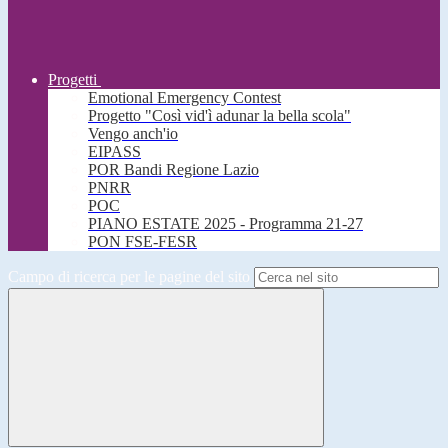
Progetti
Emotional Emergency Contest
Progetto "Così vid'ì adunar la bella scola"
Vengo anch'io
EIPASS
POR Bandi Regione Lazio
PNRR
POC
PIANO ESTATE 2025 - Programma 21-27
PON FSE-FESR
Campo di ricerca per le pagine del sito