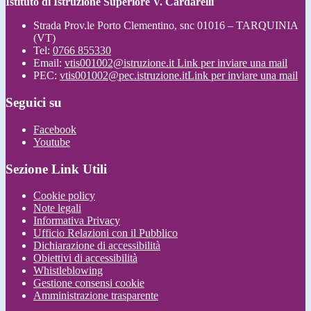
Istituto di Istruzione Superiore V. Cardarelli
Strada Prov.le Porto Clementino, snc 01016 – TARQUINIA
(VT)
Tel:
0766 855330
Email:
vtis001002@istruzione.it
Link per inviare una mail
PEC:
vtis001002@pec.istruzione.it
Link per inviare una mail
Seguici su
Facebook
Youtube
Sezione Link Utili
Cookie policy
Note legali
Informativa Privacy
Ufficio Relazioni con il Pubblico
Dichiarazione di accessibilità
Obiettivi di accessibilità
Whistleblowing
Gestione consensi cookie
Amministrazione trasparente