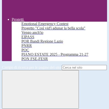
Progetti
Emotional Emergency Contest
Progetto "Così vid'ì adunar la bella scola"
Vengo anch'io
EIPASS
POR Bandi Regione Lazio
PNRR
POC
PIANO ESTATE 2025 - Programma 21-27
PON FSE-FESR
Campo di ricerca per le pagine del sito