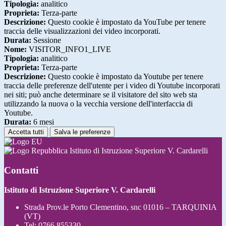
Tipologia:
analitico
Proprieta:
Terza-parte
Descrizione:
Questo cookie è impostato da YouTube per tenere
traccia delle visualizzazioni dei video incorporati.
Durata:
Sessione
Nome:
VISITOR_INFO1_LIVE
Tipologia:
analitico
Proprieta:
Terza-parte
Descrizione:
Questo cookie è impostato da Youtube per tenere
traccia delle preferenze dell'utente per i video di Youtube incorporati
nei siti; può anche determinare se il visitatore del sito web sta
utilizzando la nuova o la vecchia versione dell'interfaccia di
Youtube.
Durata:
6 mesi
Accetta tutti
Salva le preferenze
Istituto di Istruzione Superiore V. Cardarelli
Contatti
Istituto di Istruzione Superiore V. Cardarelli
Strada Prov.le Porto Clementino, snc 01016 – TARQUINIA
(VT)
Tel:
0766 855330