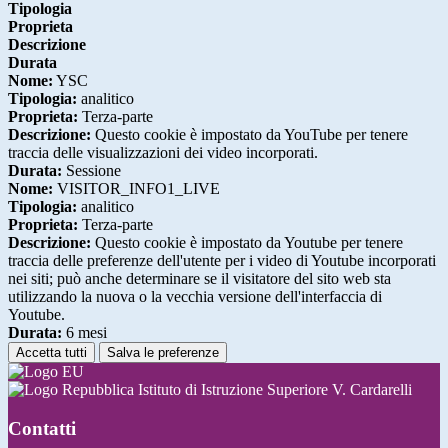
Tipologia
Proprieta
Descrizione
Durata
Nome:
YSC
Tipologia:
analitico
Proprieta:
Terza-parte
Descrizione:
Questo cookie è impostato da YouTube per tenere
traccia delle visualizzazioni dei video incorporati.
Durata:
Sessione
Nome:
VISITOR_INFO1_LIVE
Tipologia:
analitico
Proprieta:
Terza-parte
Descrizione:
Questo cookie è impostato da Youtube per tenere
traccia delle preferenze dell'utente per i video di Youtube incorporati
nei siti; può anche determinare se il visitatore del sito web sta
utilizzando la nuova o la vecchia versione dell'interfaccia di
Youtube.
Durata:
6 mesi
Accetta tutti
Salva le preferenze
Istituto di Istruzione Superiore V. Cardarelli
Contatti