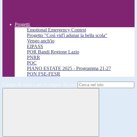
Progetti
Emotional Emergency Contest
Progetto "Così vid'ì adunar la bella scola"
Vengo anch'io
EIPASS
POR Bandi Regione Lazio
PNRR
POC
PIANO ESTATE 2025 - Programma 21-27
PON FSE-FESR
Campo di ricerca per le pagine del sito