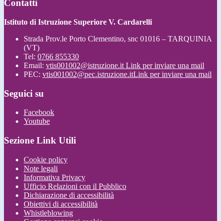
Contatti
Istituto di Istruzione Superiore V. Cardarelli
Strada Prov.le Porto Clementino, snc 01016 – TARQUINIA
(VT)
Tel:
0766 855330
Email:
vtis001002@istruzione.it
Link per inviare una mail
PEC:
vtis001002@pec.istruzione.it
Link per inviare una mail
Seguici su
Facebook
Youtube
Sezione Link Utili
Cookie policy
Note legali
Informativa Privacy
Ufficio Relazioni con il Pubblico
Dichiarazione di accessibilità
Obiettivi di accessibilità
Whistleblowing