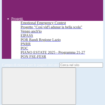
Progetti
Emotional Emergency Contest
Progetto "Così vid'ì adunar la bella scola"
Vengo anch'io
EIPASS
POR Bandi Regione Lazio
PNRR
POC
PIANO ESTATE 2025 - Programma 21-27
PON FSE-FESR
Campo di ricerca per le pagine del sito