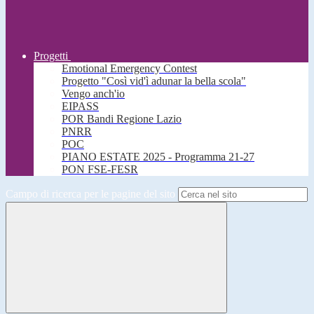
Progetti
Emotional Emergency Contest
Progetto "Così vid'ì adunar la bella scola"
Vengo anch'io
EIPASS
POR Bandi Regione Lazio
PNRR
POC
PIANO ESTATE 2025 - Programma 21-27
PON FSE-FESR
Campo di ricerca per le pagine del sito