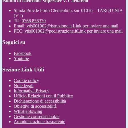
Istituto di Istruzione Superiore V. Cardarelli
Strada Prov.le Porto Clementino, snc 01016 – TARQUINIA
(VT)
Tel:
0766 855330
Email:
vtis001002@istruzione.it
Link per inviare una mail
PEC:
vtis001002@pec.istruzione.it
Link per inviare una mail
Seguici su
Facebook
Youtube
Sezione Link Utili
Cookie policy
Note legali
Informativa Privacy
Ufficio Relazioni con il Pubblico
Dichiarazione di accessibilità
Obiettivi di accessibilità
Whistleblowing
Gestione consensi cookie
Amministrazione trasparente