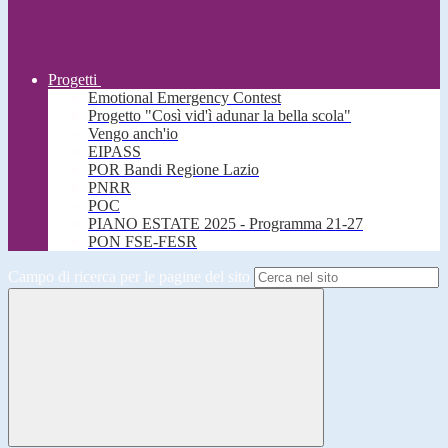
Progetti
Emotional Emergency Contest
Progetto "Così vid'ì adunar la bella scola"
Vengo anch'io
EIPASS
POR Bandi Regione Lazio
PNRR
POC
PIANO ESTATE 2025 - Programma 21-27
PON FSE-FESR
Campo di ricerca per le pagine del sito