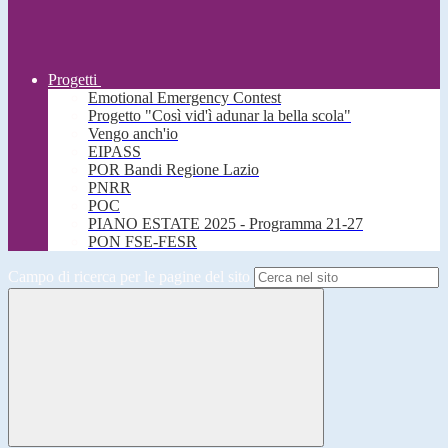
Progetti
Emotional Emergency Contest
Progetto "Così vid'ì adunar la bella scola"
Vengo anch'io
EIPASS
POR Bandi Regione Lazio
PNRR
POC
PIANO ESTATE 2025 - Programma 21-27
PON FSE-FESR
Campo di ricerca per le pagine del sito