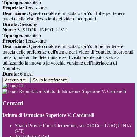
Tipologia:
analitico
Proprieta:
Terza-parte
Descrizione:
Questo cookie è impostato da YouTube per tenere
traccia delle visualizzazioni dei video incorporati.
Durata:
Sessione
Nome:
VISITOR_INFO1_LIVE
Tipologia:
analitico
Proprieta:
Terza-parte
Descrizione:
Questo cookie è impostato da Youtube per tenere
traccia delle preferenze dell'utente per i video di Youtube incorporati
nei siti; può anche determinare se il visitatore del sito web sta
utilizzando la nuova o la vecchia versione dell'interfaccia di
Youtube.
Durata:
6 mesi
Accetta tutti
Salva le preferenze
Istituto di Istruzione Superiore V. Cardarelli
Contatti
Istituto di Istruzione Superiore V. Cardarelli
Strada Prov.le Porto Clementino, snc 01016 – TARQUINIA
(VT)
Tel:
0766 855330