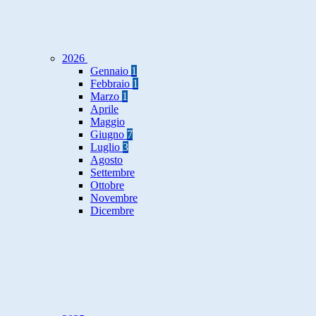
2026
Gennaio
1
Febbraio
1
Marzo
1
Aprile
Maggio
Giugno
7
Luglio
3
Agosto
Settembre
Ottobre
Novembre
Dicembre