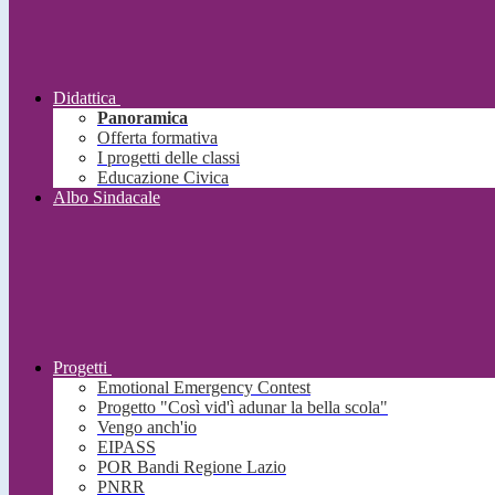
Didattica
Panoramica
Offerta formativa
I progetti delle classi
Educazione Civica
Albo Sindacale
Progetti
Emotional Emergency Contest
Progetto "Così vid'ì adunar la bella scola"
Vengo anch'io
EIPASS
POR Bandi Regione Lazio
PNRR